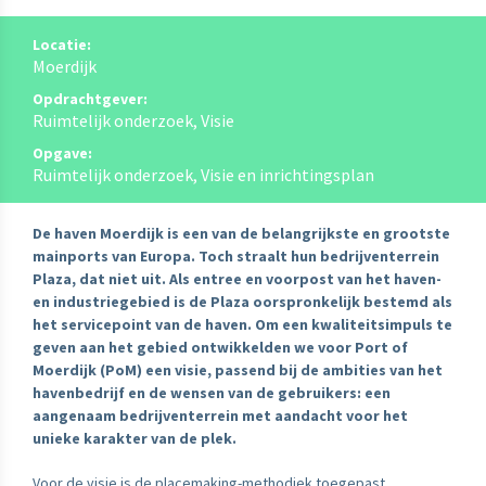
Locatie:
Moerdijk
Opdrachtgever:
Ruimtelijk onderzoek, Visie
Opgave:
Ruimtelijk onderzoek, Visie en inrichtingsplan
De haven Moerdijk is een van de belangrijkste en grootste
mainports van Europa. Toch straalt hun bedrijventerrein
Plaza, dat niet uit. Als entree en voorpost van het haven-
en industriegebied is de Plaza oorspronkelijk bestemd als
het servicepoint van de haven. Om een kwaliteitsimpuls te
geven aan het gebied ontwikkelden we voor Port of
Moerdijk (PoM) een visie, passend bij de ambities van het
havenbedrijf en de wensen van de gebruikers: een
aangenaam bedrijventerrein met aandacht voor het
unieke karakter van de plek.
Voor de visie is de placemaking-methodiek toegepast.