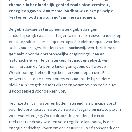
thema’s in het landelijk gebied zoals biodiversiteit,
energieopgaven, duurzame landbouw en het principe
‘water en bodem sturend’ zijn meegenomen.
De gebiedsvisie zet in op een sterk gebiedseigen
landschappelijk casco als drager, waarin alle nieuwe functies op
een integrale manier en op een logische plek ingepast worden.
De bijzondere geschiedenis van Sonniuswijk wordt zichtbaar
gemaakt door de oorspronkelijke ontginningslijnen en
historische erven te versterken. Het middengebied, wat
herinnert aan de Airborne-landingen tijdens de Tweede
Wereldoorlog, behoudt zijn kenmerkende openheid. Een
netwerk van recreatieve routes verknoopt de bijzondere
plekken in het gebied met elkaar en vormt tevens een nieuw
uitloopgebied voor de kern Son.
Het inzetten van ‘water en bodem sturend’ als principe zorgt
voor heldere keuzes. Zo zetten we de laagste en natste plek in
voor waterberging. Op de droogste gronden, die in de
toekomst te droog worden voor reguliere landbouw, is een
energielandschap voorzien: een natuurinclusief zonnepark dat