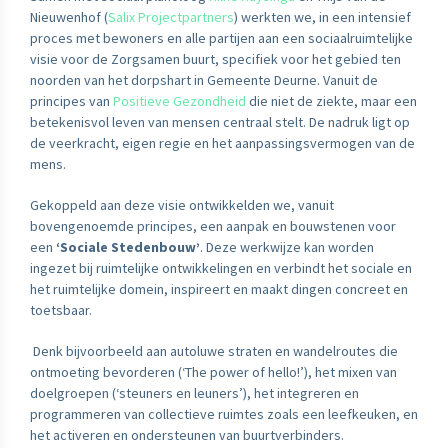
Nieuwenhof (
Salix Projectpartners
) werkten we, in een intensief
proces met bewoners en alle partijen aan een sociaalruimtelijke
visie voor de Zorgsamen buurt, specifiek voor het gebied ten
noorden van het dorpshart in Gemeente Deurne. Vanuit de
principes van
Positieve Gezondheid
die niet de ziekte, maar een
betekenisvol leven van mensen centraal stelt. De nadruk ligt op
de veerkracht, eigen regie en het aanpassingsvermogen van de
mens.
Gekoppeld aan deze visie ontwikkelden we, vanuit
bovengenoemde principes, een aanpak en bouwstenen voor
een
‘Sociale Stedenbouw’
. Deze werkwijze kan worden
ingezet bij ruimtelijke ontwikkelingen en verbindt het sociale en
het ruimtelijke domein, inspireert en maakt dingen concreet en
toetsbaar.
Denk bijvoorbeeld aan autoluwe straten en wandelroutes die
ontmoeting bevorderen (‘The power of hello!’), het mixen van
doelgroepen (‘steuners en leuners’), het integreren en
programmeren van collectieve ruimtes zoals een leefkeuken, en
het activeren en ondersteunen van buurtverbinders.