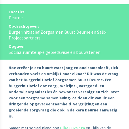
Locatie:
Deurne
Opdrachtgever:
Burgerinitiatief Zorgsamen Buurt Deurne en Salix
Projectpartners
Opgave:
Sociaalruimtelijke gebiedsvisie en bouwstenen
Hoe creëer je een buurt waar jong en oud samenleeft, zich
verbonden voelt en omkijkt naar elkaar? Dit was de vraag
van het Burgerinitiatief Zorgsamen Buurt Deurne. Een
burgerinitiatief dat zorg-, welzijns-, vastgoed- en
onderwijsorganisaties én bewoners verenigt en zich inzet
voor een zorgzame samenleving. Ze doen dit vanuit een
dringende opgave: eenzaamheid, vergrijzing en een
groeiende zorgvraag die ook in de kern Deurne aanwezig
is.
Samen met sociaal planoloog
Hilke Huysinga
en Thijs van de