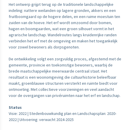
Het ontwerp grijpt terug op de traditionele landschappelijke
indeling: nattere weilanden op lagere gronden, akkers en een
fruitboomgaard op de hogere delen, en een ruime moestuin ten
zuiden van de hoeve. Het erf wordt omzoomd door bomen,
hagen en boomgaarden, wat een groen silhouet vormt in het
agrarische landschap. Wandelroutes langs kruidenrijke randen
verbinden het erf met de omgeving en maken het toegankelijk
voor zowel bewoners als dorpsgenoten.
De ontwikkeling volgt een zorgvuldig proces, afgestemd met de
gemeente, provincie en toekomstige bewoners, waarbij de
brede maatschappelijke meerwaarde centraal staat. Het
resultaat is een woonomgeving die cultuurhistorie beleefbaar
maakt, groenblauwe structuren versterkt en ruimte biedt voor
ontmoeting. Met collectieve voorzieningen en veel aandacht
voor de overgangen van privéruimten naar het erf en landschap.
Status
Visie: 2022 | Stedenbouwkundig plan en Landschapsplan: 2020-
2022 | Uitvoering: verwacht 2024-2025