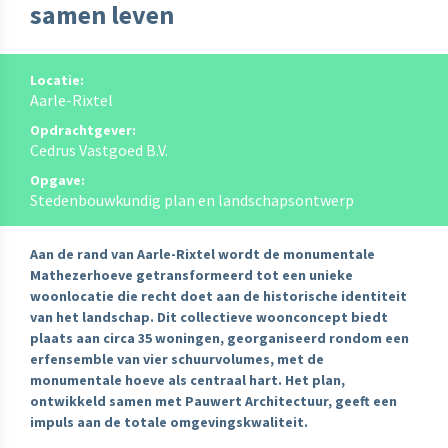
samen leven
Locatie:
Aarle-Rixtel
Opdrachtgever:
Cedrus Vastgoed B.V.
Opgave:
Stedenbouwkundig plan en landschapsontwerp
Aan de rand van Aarle-Rixtel wordt de monumentale
Mathezerhoeve getransformeerd tot een unieke
woonlocatie die recht doet aan de historische identiteit
van het landschap. Dit collectieve woonconcept biedt
plaats aan circa 35 woningen, georganiseerd rondom een
erfensemble van vier schuurvolumes, met de
monumentale hoeve als centraal hart. Het plan,
ontwikkeld samen met Pauwert Architectuur, geeft een
impuls aan de totale omgevingskwaliteit.