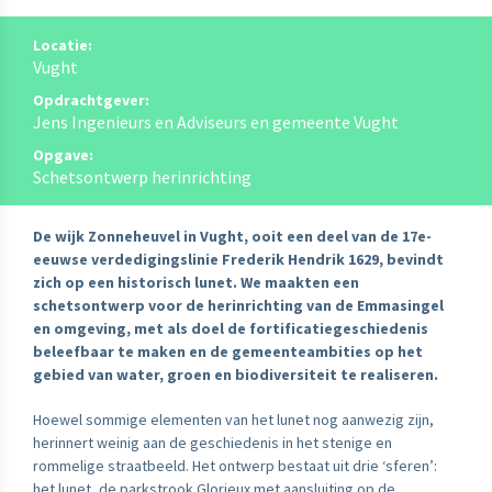
Locatie:
Vught
Opdrachtgever:
Jens Ingenieurs en Adviseurs en gemeente Vught
Opgave:
Schetsontwerp herinrichting
De wijk Zonneheuvel in Vught, ooit een deel van de 17e-
eeuwse verdedigingslinie Frederik Hendrik 1629, bevindt
zich op een historisch lunet. We maakten een
schetsontwerp voor de herinrichting van de Emmasingel
en omgeving, met als doel de fortificatiegeschiedenis
beleefbaar te maken en de gemeenteambities op het
gebied van water, groen en biodiversiteit te realiseren.
Hoewel sommige elementen van het lunet nog aanwezig zijn,
herinnert weinig aan de geschiedenis in het stenige en
rommelige straatbeeld. Het ontwerp bestaat uit drie ‘sferen’:
het lunet, de parkstrook Glorieux met aansluiting op de