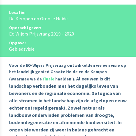
Locatie:
De Kempen en Groote Heide
Opdrachtgever:
Eo Wijers Prijsvraag 2019 - 2020
Opgave:
Gebiedsvisie
Voor de EO-Wijers Prijsvraag ontwikkelden we een visie op
het landelijk gebied Groote Heide en de Kempen
Al eeuwen is dit
(waarmee we de
finale
haalden!).
landschap verbonden met het dagelijks leven van
bewoners en de regionale economie. De logica van
alle stromen in het landschap zijn de afgelopen eeuw
echter ontregeld geraakt. Zowel natuur als
landbouw ondervinden problemen van droogte,
bodemdegeneratie en afnemende biodiversiteit. In
onze visie worden zij weer in balans gebracht en